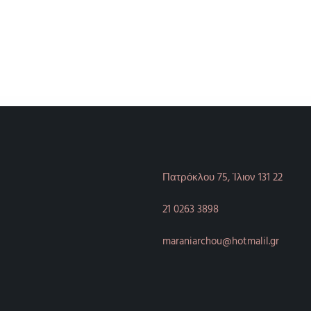
Πατρόκλου 75, Ίλιον 131 22
21 0263 3898
maraniarchou@hotmalil.gr